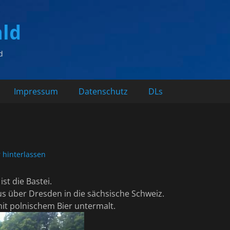
ald
d
Impressum
Datenschutz
DLs
hinterlassen
ist die Bastei.
us über Dresden in die sächsische Schweiz.
 mit polnischem Bier untermalt.