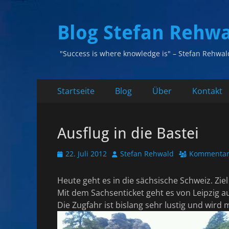
Blog Stefan Rehw
"Success is where knowledge is" – Stefan Rehwal
Primäres
Zum
Startseite
Blog
Über
Kontakt
Inhalt
Menü
springen
Ausflug in die Bastei
Veröffentlicht
Autor
22. Juli 2012
Stefan Rehwald
Kommentar 
am
Heute geht es in die sächsische Schweiz. Ziel 
Mit dem Sachsenticket geht es von Leipzig a
Die Zugfahr ist bislang sehr lustig und wird