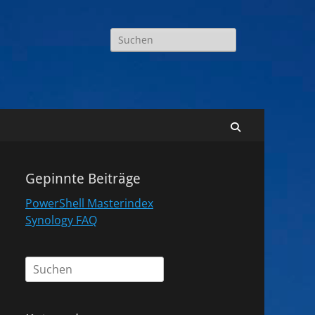
Suchen
nach:
Suchen
Gepinnte Beiträge
PowerShell Masterindex
Synology FAQ
Suchen
nach: